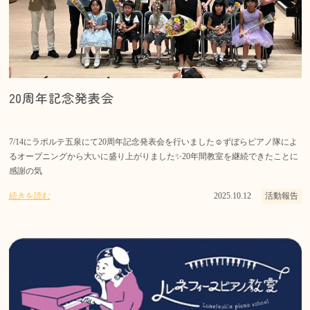
20周年記念発表会
7/14にラポルテ五泉にて20周年記念発表会を行いました☺️ずぼらピアノ隊によ
るオープニングから大いに盛り上がりました✨20年間教室を継続できたことに
感謝の気
続きを読む
2025.10.12
活動報告