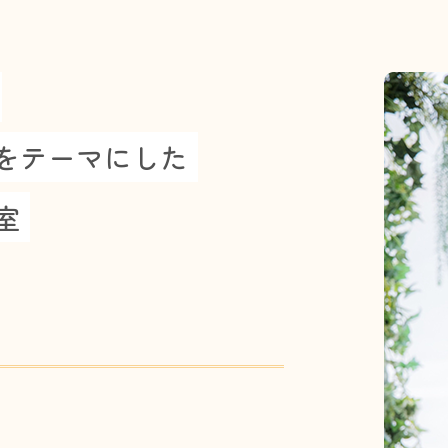
をテーマにした
室
）